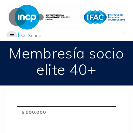
Skip
to
content
Search
for:
Membresía socio
elite 40+
$ 900.000