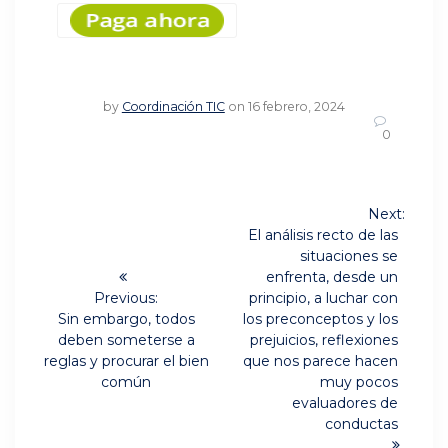
by
Coordinación TIC
on 16 febrero, 2024
0
Navegación
Next:
Next
de
El análisis recto de las
post:
situaciones se
entradas
enfrenta, desde un
Previous:
principio, a luchar con
Previous
Sin embargo, todos
los preconceptos y los
post:
deben someterse a
prejuicios, reflexiones
reglas y procurar el bien
que nos parece hacen
común
muy pocos
evaluadores de
conductas