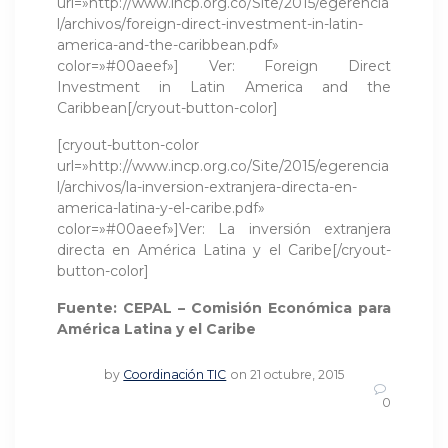
url=»http://www.incp.org.co/Site/2015/egerencia
l/archivos/foreign-direct-investment-in-latin-
america-and-the-caribbean.pdf»
color=»#00aeef»] Ver: Foreign Direct
Investment in Latin America and the
Caribbean[/cryout-button-color]
[cryout-button-color
url=»http://www.incp.org.co/Site/2015/egerencia
l/archivos/la-inversion-extranjera-directa-en-
america-latina-y-el-caribe.pdf»
color=»#00aeef»]Ver: La inversión extranjera
directa en América Latina y el Caribe[/cryout-
button-color]
Fuente: CEPAL – Comisión Económica para
América Latina y el Caribe
by
Coordinación TIC
on 21 octubre, 2015
0