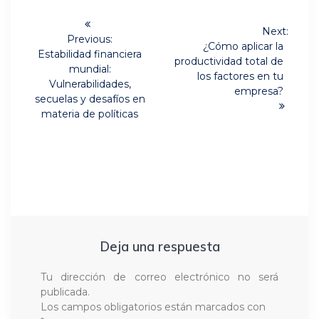
Navegación
Next:
de
Previous:
Next
¿Cómo aplicar la
Previous
Estabilidad financiera
post:
productividad total de
post:
entradas
mundial:
los factores en tu
Vulnerabilidades,
empresa?
secuelas y desafíos en
materia de políticas
Deja una respuesta
Tu dirección de correo electrónico no será
publicada.
Los campos obligatorios están marcados con