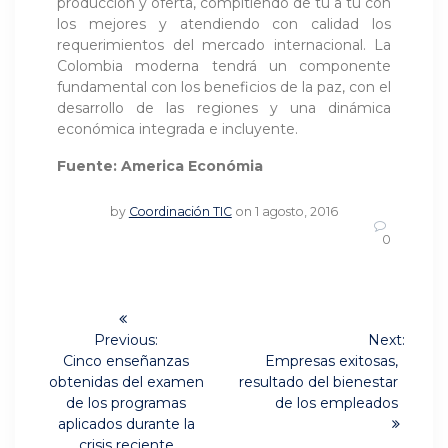
producción y oferta, compitiendo de tú a tú con
los mejores y atendiendo con calidad los
requerimientos del mercado internacional. La
Colombia moderna tendrá un componente
fundamental con los beneficios de la paz, con el
desarrollo de las regiones y una dinámica
económica integrada e incluyente.
Fuente: America Económia
by
Coordinación TIC
on 1 agosto, 2016
0
Navegación
de
Previous:
Next:
Previous
Next
Cinco enseñanzas
Empresas exitosas,
post:
post:
entradas
obtenidas del examen
resultado del bienestar
de los programas
de los empleados
aplicados durante la
crisis reciente