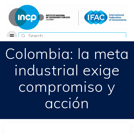
Skip
to
content
Search
for:
Colombia: la meta
industrial exige
compromiso y
acción