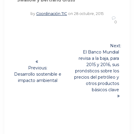
Swallow y Bertrand Gruss
by
Coordinación TIC
on 28 octubre, 2015
0
Navegación
Next:
Next
de
El Banco Mundial
post:
revisa a la baja, para
entradas
2015 y 2016, sus
Previous:
pronósticos sobre los
Previous
Desarrollo sostenible e
precios del petróleo y
post:
impacto ambiental
otros productos
básicos clave