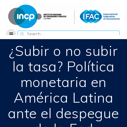
Skip
to
content
Search
for:
¿Subir o no subir
la tasa? Política
monetaria en
América Latina
ante el despegue