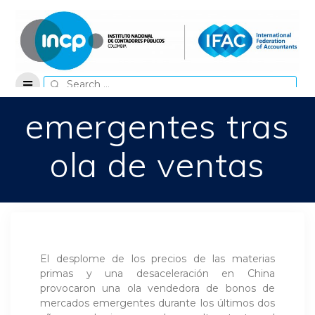
Skip
to
content
Search
for:
emergentes tras
ola de ventas
El desplome de los precios de las materias
primas y una desaceleración en China
provocaron una ola vendedora de bonos de
mercados emergentes durante los últimos dos