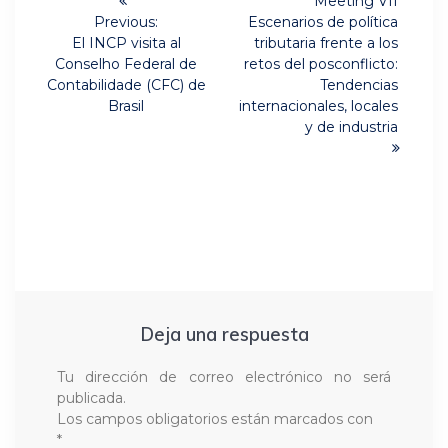
Meeting VII
entradas
Previous:
Escenarios de política
Previous
El INCP visita al
tributaria frente a los
post:
Conselho Federal de
retos del posconflicto:
Contabilidade (CFC) de
Tendencias
Brasil
internacionales, locales
y de industria
Deja una respuesta
Tu dirección de correo electrónico no será
publicada.
Los campos obligatorios están marcados con
*