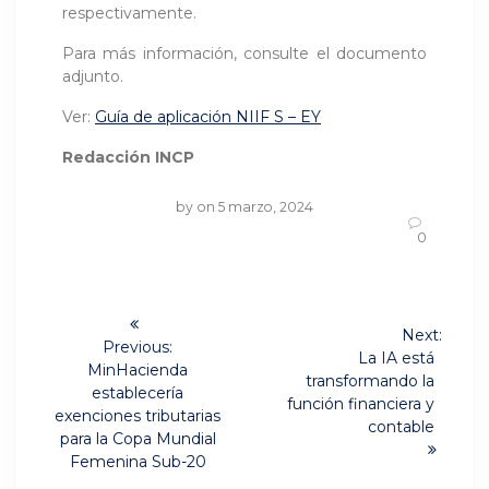
respectivamente.
Para más información, consulte el documento
adjunto.
Ver:
Guía de aplicación NIIF S – EY
Redacción INCP
by
on 5 marzo, 2024
0
Navegación
Next:
de
Previous:
Next
La IA está
Previous
MinHacienda
post:
transformando la
post:
entradas
establecería
función financiera y
exenciones tributarias
contable
para la Copa Mundial
Femenina Sub-20