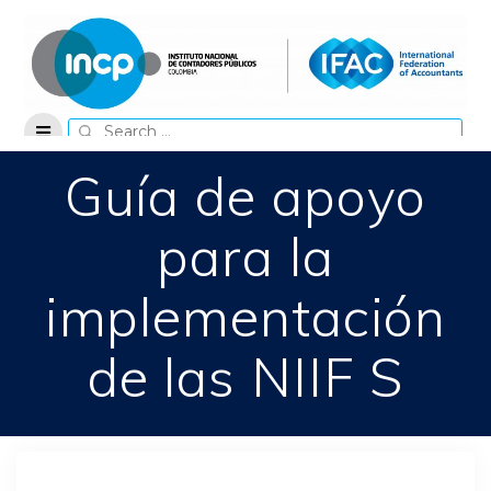
Skip
to
content
Search
for:
Guía de apoyo
para la
implementación
de las NIIF S