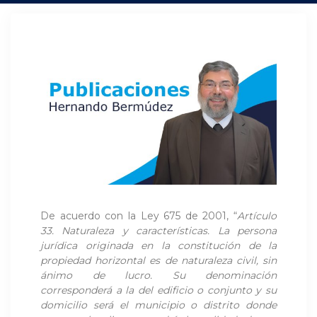
De acuerdo con la Ley 675 de 2001, “
Artículo
33. Naturaleza y características. La persona
jurídica originada en la constitución de la
propiedad horizontal es de naturaleza civil, sin
ánimo de lucro. Su denominación
corresponderá a la del edificio o conjunto y su
domicilio será el municipio o distrito donde