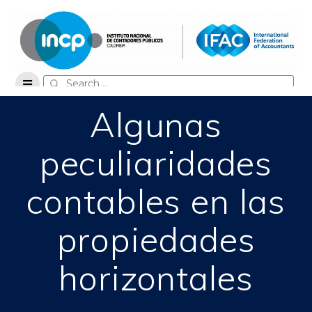
Skip
to
content
Search
for:
Algunas
peculiaridades
contables en las
propiedades
horizontales