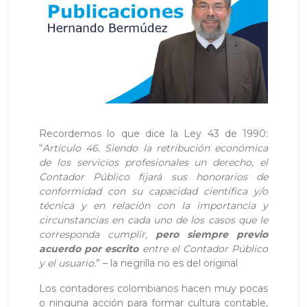
Recordemos lo que dice la Ley 43 de 1990:
“
Artículo 46. Siendo la retribución económica
de los servicios profesionales un derecho, el
Contador Público fijará sus honorarios de
conformidad con su capacidad científica y/o
técnica y en relación con la importancia y
circunstancias en cada uno de los casos que le
corresponda cumplir,
pero siempre previo
acuerdo por escrito
entre el Contador Público
y el usuario.
” – la negrilla no es del original
Los contadores colombianos hacen muy pocas
o ninguna acción para formar cultura contable,