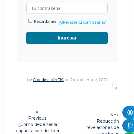
Recordarme
¿Olvidaste tu contraseña?
Ingresar
by
Coordinación TIC
on 24 septiembre, 2021
0
Navegación
Next:
de
Previous:
Next
Reducción
Previous
¿Cómo debe ser la
post:
revelaciones de
post:
entradas
capacitación del líder
subsidiarias