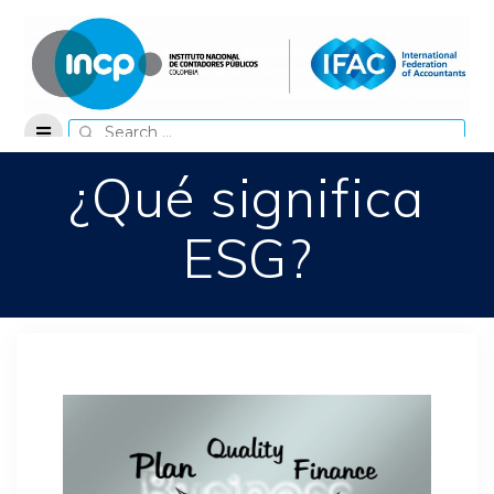
Skip
to
content
Search
for:
¿Qué significa
ESG?