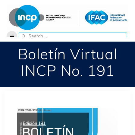
Skip
to
content
Search
for:
Boletín Virtual
INCP No. 191