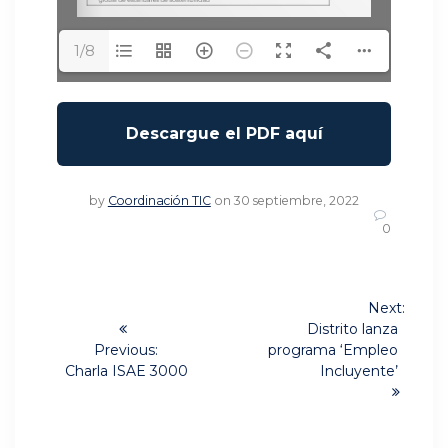
1/8
by
Coordinación TIC
on 30 septiembre, 2022
0
Navegación
Next:
Next
de
Distrito lanza
post:
Previous:
programa ‘Empleo
Previous
entradas
Charla ISAE 3000
Incluyente’
post: