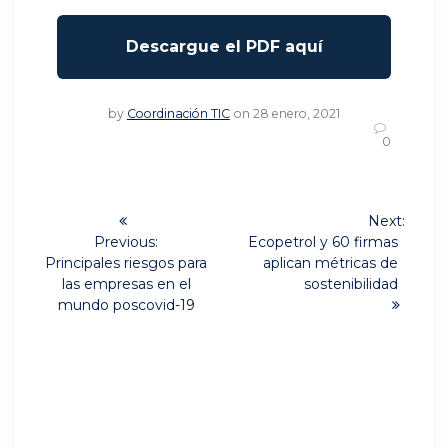
by
Coordinación TIC
on 28 enero, 2021
0
Navegación
Next:
Next
de
Previous:
Ecopetrol y 60 firmas
Previous
post:
Principales riesgos para
aplican métricas de
post:
entradas
las empresas en el
sostenibilidad
mundo poscovid-19