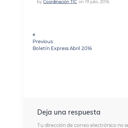
by
Coordinación TIC
on 19 julio, 2016
Navegación
de
Previous:
Previous
Boletín Express Abril 2016
entradas
post:
Deja una respuesta
Tu dirección de correo electrónico no s