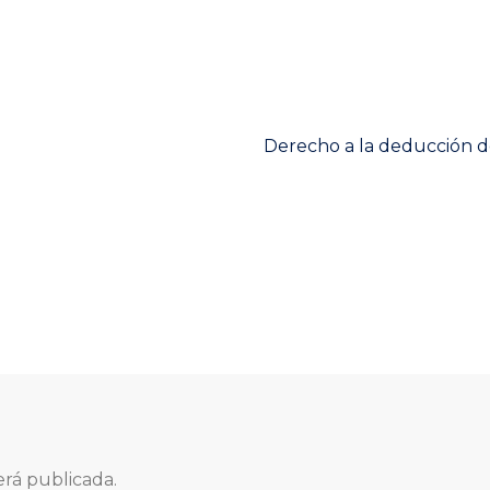
Next
Derecho a la deducción d
post:
erá publicada.