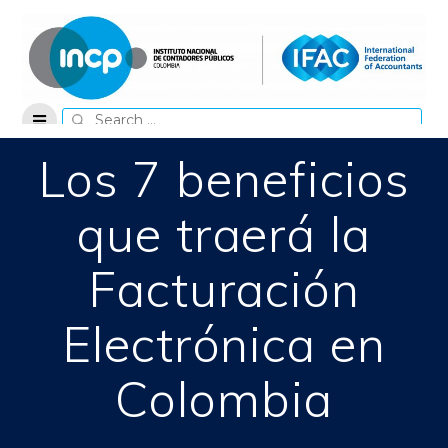
Skip
to
content
Search
for:
Los 7 beneficios
que traerá la
Facturación
Electrónica en
Colombia