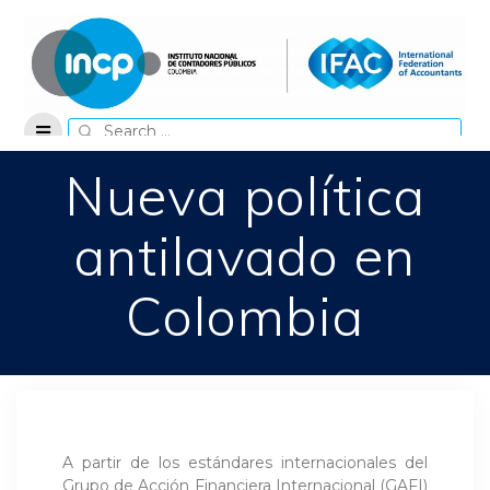
Skip
to
content
Search
for:
Nueva política
antilavado en
Colombia
A partir de los estándares internacionales del
Grupo de Acción Financiera Internacional (GAFI)