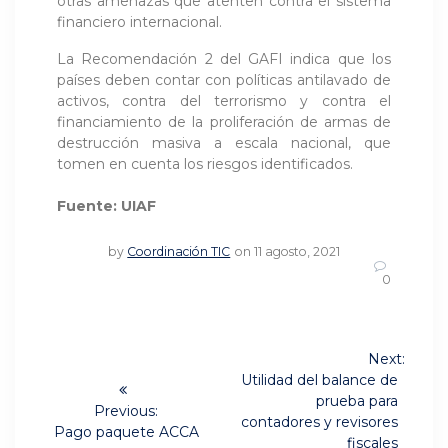
otras amenazas que atenten contra el sistema
financiero internacional.
La Recomendación 2 del GAFI indica que los
países deben contar con políticas antilavado de
activos, contra del terrorismo y contra el
financiamiento de la proliferación de armas de
destrucción masiva a escala nacional, que
tomen en cuenta los riesgos identificados.
Fuente: UIAF
by
Coordinación TIC
on 11 agosto, 2021
0
Navegación
Next:
Next
de
Utilidad del balance de
post:
prueba para
Previous:
entradas
contadores y revisores
Previous
Pago paquete ACCA
fiscales