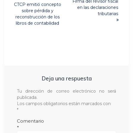
de
Next
Firma del revisor fiscal
Previous
CTCP emitió concepto
post:
en las declaraciones
post:
entradas
sobre pérdida y
tributarias
reconstrucción de los
libros de contabilidad
Deja una respuesta
Tu dirección de correo electrónico no será
publicada.
Los campos obligatorios están marcados con
*
Comentario
*