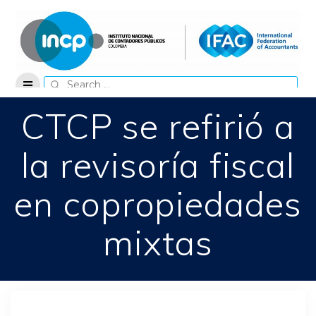
Skip
to
content
Search
for:
CTCP se refirió a
la revisoría fiscal
en copropiedades
mixtas