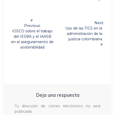
Navegación
Next:
de
Previous:
Next
Uso de las TICS en la
Previous
IOSCO sobre el trabajo
post:
administración de la
post:
entradas
del IESBA y el IAASB
justicia colombiana
en el aseguramiento de
sostenibilidad
Deja una respuesta
Tu dirección de correo electrónico no será
publicada.