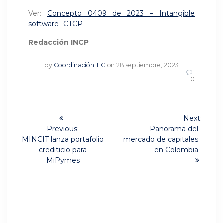
Ver:
Concepto 0409 de 2023 – Intangible
software- CTCP
Redacción INCP
by
Coordinación TIC
on 28 septiembre, 2023
0
Navegación
Next:
Next
de
Previous:
Panorama del
Previous
post:
MINCIT lanza portafolio
mercado de capitales
post:
entradas
crediticio para
en Colombia
MiPymes