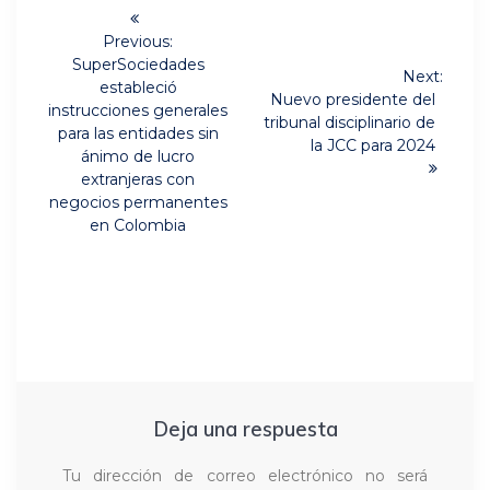
Navegación
de
Previous:
Previous
SuperSociedades
Next:
post:
entradas
estableció
Next
Nuevo presidente del
instrucciones generales
post:
tribunal disciplinario de
para las entidades sin
la JCC para 2024
ánimo de lucro
extranjeras con
negocios permanentes
en Colombia
Deja una respuesta
Tu dirección de correo electrónico no será