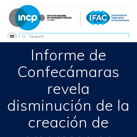
Skip
to
content
Search
for:
Informe de
Confecámaras
revela
disminución de la
creación de