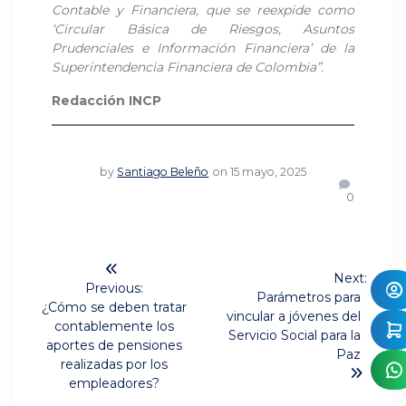
Contable y Financiera, que se reexpide como
‘Circular Básica de Riesgos, Asuntos
Prudenciales e Información Financiera’ de la
Superintendencia Financiera de Colombia”.
Redacción INCP
by
Santiago Beleño
on 15 mayo, 2025
0
Navegación
Next:
de
Previous:
Next
Parámetros para
Previous
¿Cómo se deben tratar
post:
vincular a jóvenes del
post:
entradas
contablemente los
Servicio Social para la
aportes de pensiones
Paz
realizadas por los
empleadores?