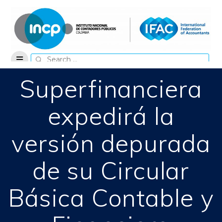
Skip
to
content
Search
for:
Superfinanciera
expedirá la
versión depurada
de su Circular
Básica Contable y