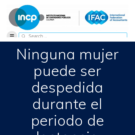
Skip
to
content
Search
for:
Ninguna mujer
puede ser
despedida
durante el
periodo de