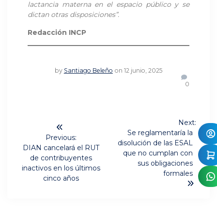
lactancia materna en el espacio público y se
dictan otras disposiciones”.
Redacción INCP
by
Santiago Beleño
on 12 junio, 2025
0
Navegación
Next:
Next
de
Se reglamentaría la
Previous:
post:
disolución de las ESAL
Previous
DIAN cancelará el RUT
entradas
que no cumplan con
post:
de contribuyentes
sus obligaciones
inactivos en los últimos
formales
cinco años