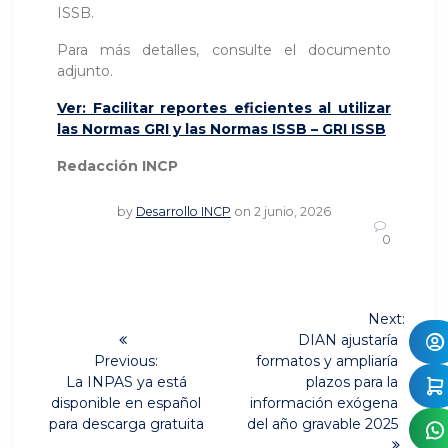
ISSB.
Para más detalles, consulte el documento
adjunto.
Ver: Facilitar reportes eficientes al utilizar
las Normas GRI y las Normas ISSB – GRI ISSB
Redacción INCP
by
Desarrollo INCP
on 2 junio, 2026
0
Navegación
Next:
Next
de
DIAN ajustaría
post:
Previous:
formatos y ampliaría
Previous
entradas
La INPAS ya está
plazos para la
post:
disponible en español
información exógena
para descarga gratuita
del año gravable 2025