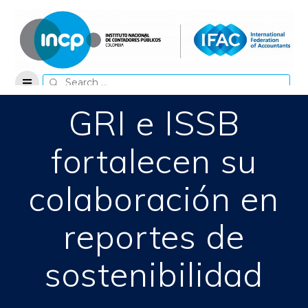
Skip
to
content
Search
for:
GRI e ISSB
fortalecen su
colaboración en
reportes de
sostenibilidad