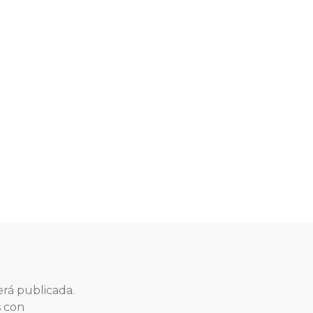
Next
post:
erá publicada.
s con