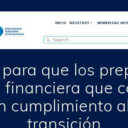
NOSOTROS
MEMBRESIAS INC
INICIO
Search
for:
 para que los pre
 financiera que 
n cumplimiento al
transición