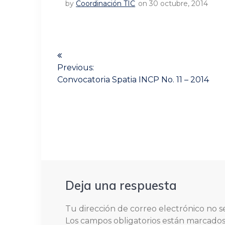
by
Coordinación TIC
on 30 octubre, 2014
Navegación
de
Previous:
Previous
Convocatoria Spatia INCP No. 11 – 2014
post:
entradas
Deja una respuesta
Tu dirección de correo electrónico no s
Los campos obligatorios están marcado