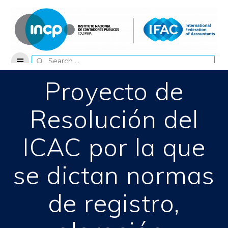
Skip
to
content
Search
for:
Proyecto de
Resolución del
ICAC por la que
se dictan normas
de registro,