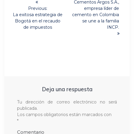
Next
de
Cementos Argos S.A.,
post:
Previous:
empresa líder de
Previous
entradas
La exitosa estrategia de
cemento en Colombia
post:
Bogotá en el recaudo
se une a la familia
de impuestos
INCP.
Deja una respuesta
Tu dirección de correo electrónico no será
publicada.
Los campos obligatorios están marcados con
*
Comentario