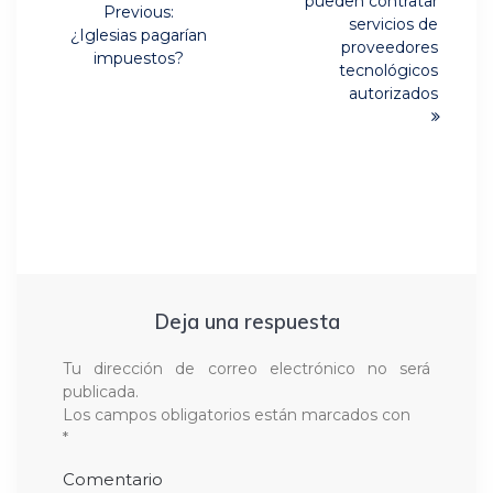
entradas
pueden contratar
Previous:
servicios de
Previous
¿Iglesias pagarían
proveedores
post:
impuestos?
tecnológicos
autorizados
Deja una respuesta
Tu dirección de correo electrónico no será
publicada.
Los campos obligatorios están marcados con
*
Comentario