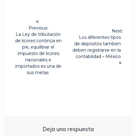
Navegación
de
Previous:
Next:
Previous
La Ley de tributación
Next
Los diferentes tipos
post:
entradas
de licores continúa en
post:
de depósitos también
pie, equilibrar el
deben registrarse en la
impuesto de licores
contabilidad – México
nacionales e
importados es una de
sus metas
Deja una respuesta