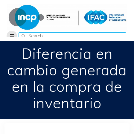
Skip
to
content
Search
for:
Diferencia en
cambio generada
en la compra de
inventario