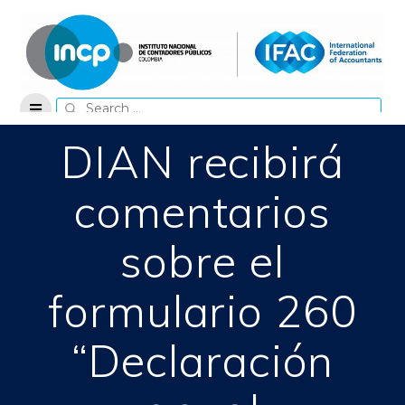
Skip
to
content
Search
for:
DIAN recibirá
comentarios
sobre el
formulario 260
“Declaración