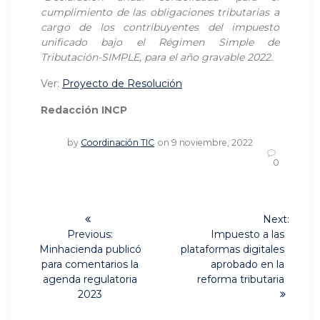
cumplimiento de las obligaciones tributarias a
cargo de los contribuyentes del impuesto
unificado bajo el Régimen Simple de
Tributación-SIMPLE, para el año gravable 2022
.
Ver:
Proyecto de Resolución
Redacción INCP
by
Coordinación TIC
on 9 noviembre, 2022
0
Navegación
Next:
Next
de
Previous:
Impuesto a las
Previous
post:
Minhacienda publicó
plataformas digitales
post:
entradas
para comentarios la
aprobado en la
agenda regulatoria
reforma tributaria
2023