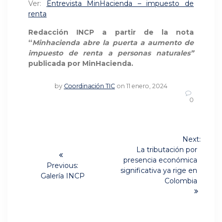
Ver:
Entrevista MinHacienda – impuesto de
renta
Redacción INCP a partir de la nota
“
Minhacienda abre la puerta a aumento de
impuesto de renta a personas naturales”
publicada por MinHacienda.
by
Coordinación TIC
on 11 enero, 2024
0
Navegación
Next:
Next
de
La tributación por
post:
presencia económica
Previous:
entradas
significativa ya rige en
Previous
Galería INCP
Colombia
post: