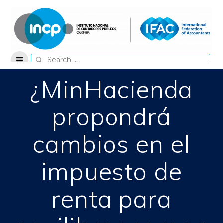
Skip
to
content
Search
for:
¿MinHacienda
propondrá
cambios en el
impuesto de
renta para