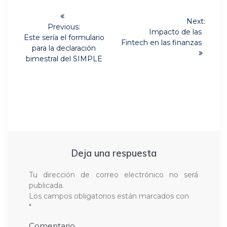
Navegación
Next:
de
Previous:
Next
Impacto de las
Previous
Este sería el formulario
post:
Fintech en las finanzas
post:
entradas
para la declaración
bimestral del SIMPLE
Deja una respuesta
Tu dirección de correo electrónico no será
publicada.
Los campos obligatorios están marcados con
*
Comentario