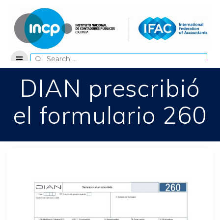
Skip
to
content
Search
for:
DIAN prescribió
el formulario 260