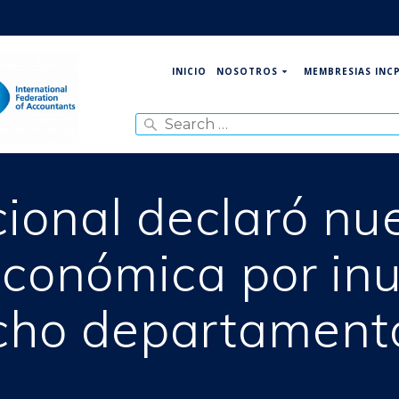
NOSOTROS
MEMBRESIAS INC
INICIO
Search
for:
ional declaró nu
conómica por in
cho departament