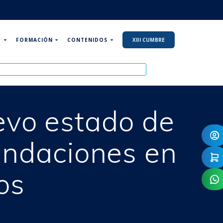
P
FORMACIÓN
CONTENIDOS
XIII CUMBRE
evo estado de
undaciones en
os