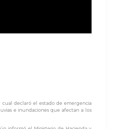
el cual declaró el estado de emergencia
lluvias e inundaciones que afectan a los
gún informó el Ministerio de Hacienda y