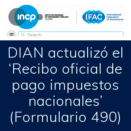
Skip
to
content
Search
for:
DIAN actualizó el
‘Recibo oficial de
pago impuestos
nacionales’
(Formulario 490)