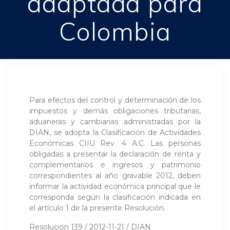
adaptada para
Colombia
Para efectos del control y determinación de los
impuestos y demás obligaciones tributarias,
aduaneras y cambiarias administradas por la
DIAN, se adopta la Clasificación de Actividades
Económicas CIIU Rev. 4 A.C. Las personas
obligadas a presentar la declaración de renta y
complementarios e ingresos y patrimonio
correspondientes al año gravable 2012, deben
informar la actividad económica principal que le
corresponda según la clasificación indicada en
el artículo 1 de la presente Resolución.
Resolución 139 / 2012-11-21 / DIAN