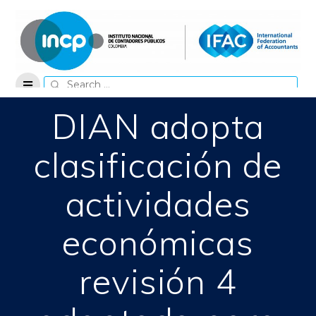
Skip
to
content
Search
for:
DIAN adopta
clasificación de
actividades
económicas
revisión 4