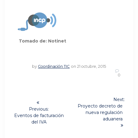
Tomado de: Notinet
by
Coordinación TIC
on 21 octubre, 2015
0
Navegación
Next:
Next
de
Proyecto decreto de
Previous:
post:
nueva regulación
Previous
Eventos de facturación
entradas
aduanera
post:
del IVA