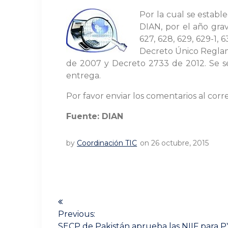
Por la cual se establ
DIAN, por el año grava
627, 628, 629, 629-1, 6
Decreto Único Reglame
de 2007 y Decreto 2733 de 2012. Se seña
entrega.
Por favor enviar los comentarios al cor
Fuente: DIAN
by
Coordinación TIC
on 26 octubre, 2015
Navegación
de
Previous:
Previous
SECP de Pakistán aprueba las NIIF para