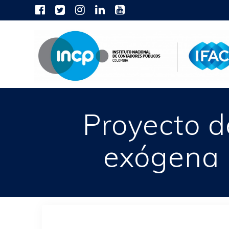
Skip
to
content
Proyecto d
exógena 