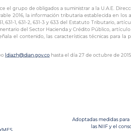
ece el grupo de obligados a suministrar a la U.A.E. Dir
ble 2016, la información tributaria establecida en los art
31, 631-1, 631-2, 631-3 y 633 del Estatuto Tributario, artíc
ntario del Sector Hacienda y Crédito Público, artículo
la el contenido, las características técnicas para la pr
reo
ldiazh@dian.gov.co
hasta el día 27 de octubre de 2015
Next
Adoptadas medidas para l
post:
las NIIF y el con
 PYMES