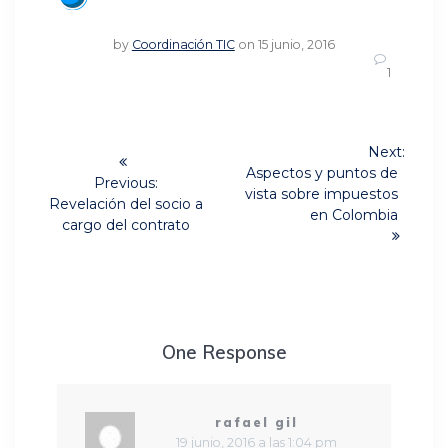
by
Coordinación TIC
on 15 junio, 2016
1
Navegación
Next:
Next
de
Aspectos y puntos de
Previous:
post:
vista sobre impuestos
Previous
Revelación del socio a
entradas
en Colombia
post:
cargo del contrato
One Response
rafael gil
19 junio, 2016 a las 1:04 pm