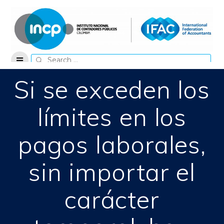
Skip
to
content
Search
for:
Si se exceden los
límites en los
pagos laborales,
sin importar el
carácter