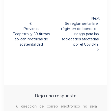
Navegación
Next:
Next
de
Se reglamentaría el
post:
Previous:
régimen de bonos de
Previous
entradas
Ecopetrol y 60 firmas
riesgo para las
post:
aplican métricas de
sociedades afectadas
sostenibilidad
por el Covid-19
Deja una respuesta
Tu dirección de correo electrónico no será