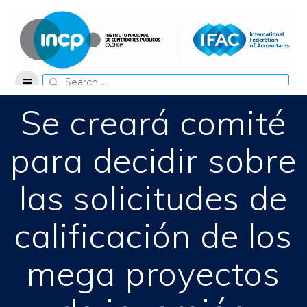
Skip
to
content
Search
for:
Se creará comité
para decidir sobre
las solicitudes de
calificación de los
mega proyectos