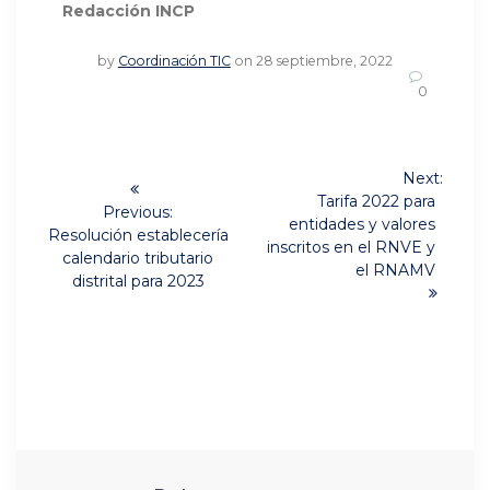
Redacción INCP
by
Coordinación TIC
on 28 septiembre, 2022
0
Navegación
Next:
Next
de
Tarifa 2022 para
Previous:
post:
entidades y valores
Previous
Resolución establecería
entradas
inscritos en el RNVE y
post:
calendario tributario
el RNAMV
distrital para 2023