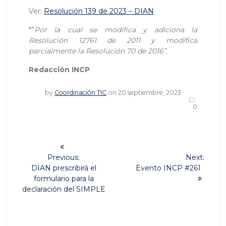
Ver:
Resolución 139 de 2023 – DIAN
*”
Por la cual se modifica y adiciona la
Resolución 12761 de 2011 y modifica
parcialmente la Resolución 70 de 2016”.
Redacción INCP
by
Coordinación TIC
on 20 septiembre, 2023
0
Navegación
de
Previous:
Next:
Previous
Next
DIAN prescribirá el
Evento INCP #261
post:
post:
entradas
formulario para la
declaración del SIMPLE