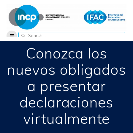
Skip
to
content
Search
for:
Conozca los
nuevos obligados
a presentar
declaraciones
virtualmente