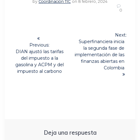
by
Coordinación TIC
on 8 febrero, 2024
0
Navegación
Next:
Next
de
Superfinanciera inicia
Previous:
post:
la segunda fase de
Previous
DIAN ajustó las tarifas
entradas
implementación de las
post:
del impuesto a la
finanzas abiertas en
gasolina y ACPM y del
Colombia
impuesto al carbono
Deja una respuesta