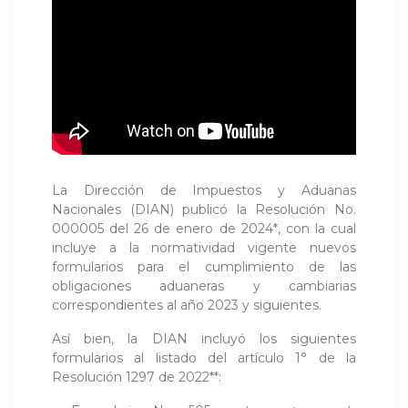
La Dirección de Impuestos y Aduanas
Nacionales (DIAN) publicó la Resolución No.
000005 del 26 de enero de 2024*, con la cual
incluye a la normatividad vigente nuevos
formularios para el cumplimiento de las
obligaciones aduaneras y cambiarias
correspondientes al año 2023 y siguientes.
Así bien, la DIAN incluyó los siguientes
formularios al listado del artículo 1° de la
Resolución 1297 de 2022**: