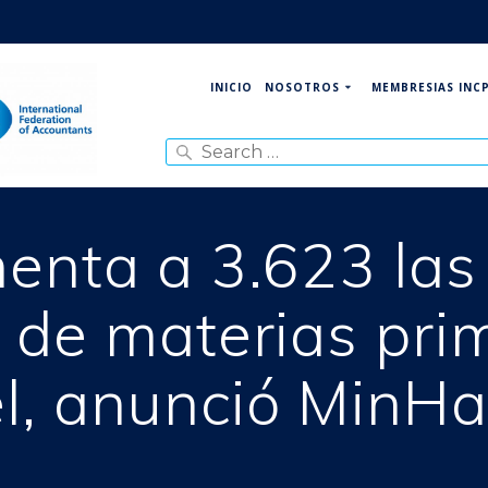
NOSOTROS
MEMBRESIAS INC
INICIO
Search
for:
enta a 3.623 las 
 de materias pri
l, anunció MinH