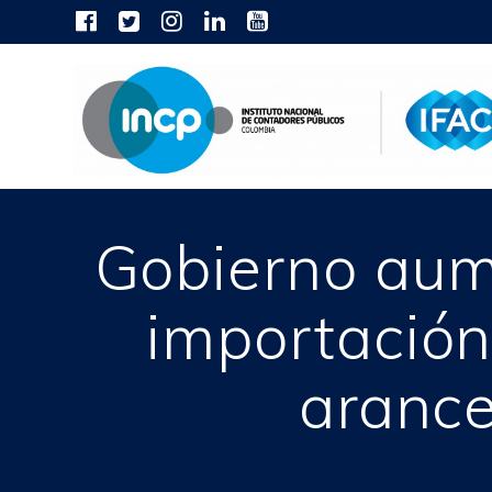
Skip
to
content
Gobierno aum
importación
arance