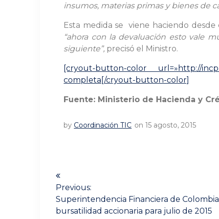
insumos, materias primas y bienes de ca
Esta medida se viene haciendo desde e
“ahora con la devaluación esto vale mu
siguiente”,
precisó el Ministro.
[cryout-button-color url=»http://inc
completa[/cryout-button-color]
Fuente: Ministerio de Hacienda y Cr
by
Coordinación TIC
on 15 agosto, 2015
Navegación
de
Previous:
Previous
Superintendencia Financiera de Colombia 
post:
entradas
bursatilidad accionaria para julio de 2015