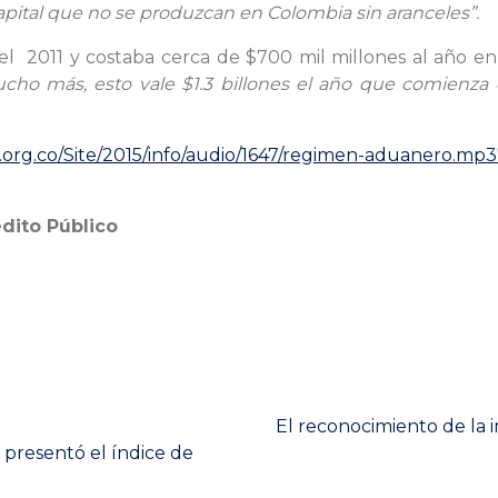
pital que no se produzcan en Colombia sin aranceles”.
l 2011 y costaba cerca de $700 mil millones al año en 
cho más, esto vale $1.3 billones el año que comienza e
p.org.co/Site/2015/info/audio/1647/regimen-aduanero.
édito Público
Next
El reconocimiento de la 
post:
presentó el índice de