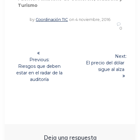
Turismo
by
Coordinación TIC
on 4 noviembre, 2016
0
Navegación
Next:
de
Previous:
Next
El precio del dólar
Previous
Riesgos que deben
post:
sigue al alza
post:
entradas
estar en el radar de la
auditoría
Deja una respuesta