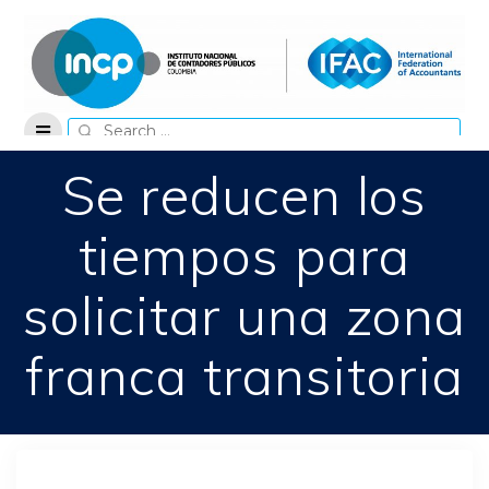
Skip
to
content
Search
for:
Se reducen los
tiempos para
solicitar una zona
franca transitoria