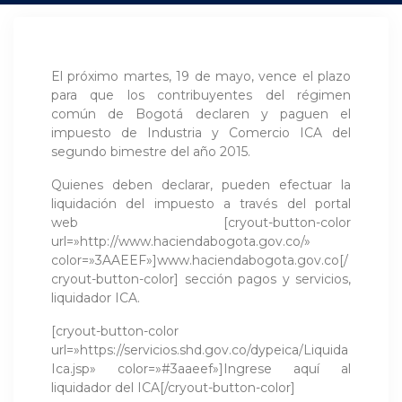
El próximo martes, 19 de mayo, vence el plazo
para que los contribuyentes del régimen
común de Bogotá declaren y paguen el
impuesto de Industria y Comercio ICA del
segundo bimestre del año 2015.
Quienes deben declarar, pueden efectuar la
liquidación del impuesto a través del portal
web [cryout-button-color
url=»http://www.haciendabogota.gov.co/»
color=»3AAEEF»]www.haciendabogota.gov.co[/
cryout-button-color] sección pagos y servicios,
liquidador ICA.
[cryout-button-color
url=»https://servicios.shd.gov.co/dypeica/Liquida
Ica.jsp» color=»#3aaeef»]Ingrese aquí al
liquidador del ICA[/cryout-button-color]