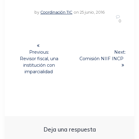
by
Coordinación TIC
on 25 junio, 2016
0
Navegación
de
Previous:
Next:
Previous
Next
Revisor fiscal, una
Comisión NIIF INCP
post:
post:
entradas
institución con
imparcialidad
Deja una respuesta