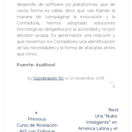
desarrollo de software y/o plataformas, que de
cierta forma es válido decir que van fijando la
manera de compaginar la innovación y la
Contaduría, hemos adoptado soluciones
tecnológicas obligados por la autoridad y no por
decisión propia. Es apremiante una reacción y
que iniciemos los Contadores una identificación
de las necesidades y la forma de atacarlas antes
que otros.
Fuente: Auditool
by
Coordinación TIC
on 21 noviembre, 2019
0
Navegación
Next:
Next
de
Una “Nube
Previous:
post:
Inteligente” en
Previous
Curso de Nivelación
entradas
América Latina y el
post:
NIF con Enfoque