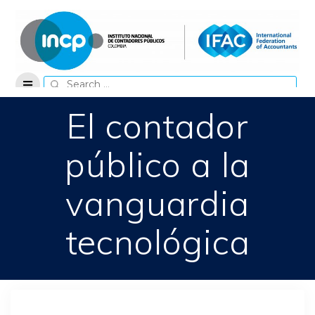
Skip
to
content
Search
for:
El contador
público a la
vanguardia
tecnológica