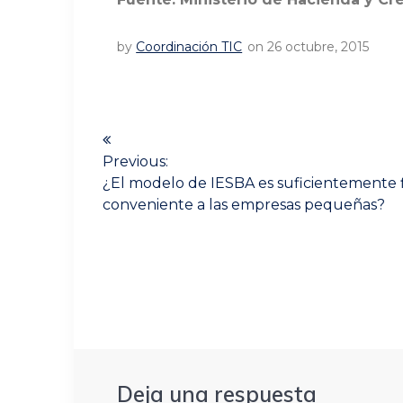
by
Coordinación TIC
on 26 octubre, 2015
Navegación
de
Previous:
Previous
¿El modelo de IESBA es suficientemente f
post:
entradas
conveniente a las empresas pequeñas?
Deja una respuesta