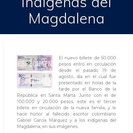
indígenas del
Magdalena
El nuevo billete de 50.000
pesos entró en circulación
desde el pasado 19 de
agosto, día en el cual fue
presentado en horas de la
tarde por el Banco de la
República en Santa Marta. Junto con el de
100.000 y 20.000 pesos, este es el tercer
billete en circulación de la nueva familia, y le
hace honor al fallecido escritor colombiano
Gabriel García Márquez y a los indígenas del
Magdalena, en sus imágenes.