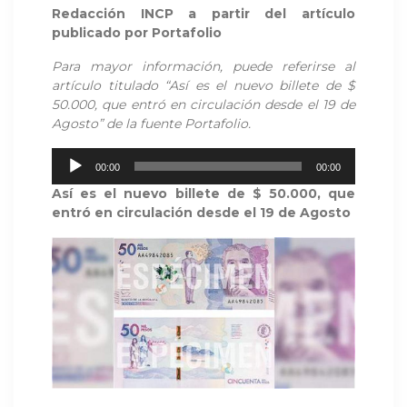
Redacción INCP a partir del artículo
publicado por Portafolio
Para mayor información, puede referirse al
artículo titulado “Así es el nuevo billete de $
50.000, que entró en circulación desde el 19 de
Agosto” de la fuente Portafolio.
Reproductor
00:00
00:00
de
Así es el nuevo billete de $ 50.000, que
audio
entró en circulación desde el 19 de Agosto