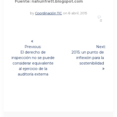
Fuente: nahunfrett.blogspot.com
by
Coordinación TIC
on 8 abril, 2015
0
Navegación
de
Previous:
Next:
Previous
Next
El derecho de
2015: un punto de
post:
post:
entradas
inspección no se puede
inflexión para la
considerar equivalente
sostenibilidad
al ejercicio de la
auditoría externa