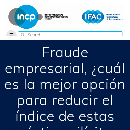
Skip
to
content
Search
for:
Fraude
empresarial, ¿cuál
es la mejor opción
para reducir el
índice de estas