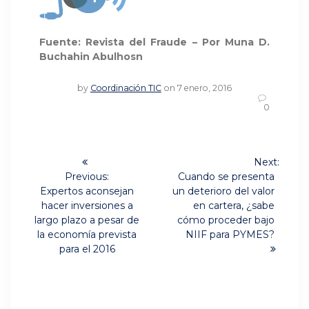
Fuente: Revista del Fraude – Por Muna D.
Buchahin Abulhosn
by
Coordinación TIC
on 7 enero, 2016
0
Navegación
Next:
Next
de
Previous:
Cuando se presenta
Previous
post:
Expertos aconsejan
un deterioro del valor
post:
entradas
hacer inversiones a
en cartera, ¿sabe
largo plazo a pesar de
cómo proceder bajo
la economía prevista
NIIF para PYMES?
para el 2016