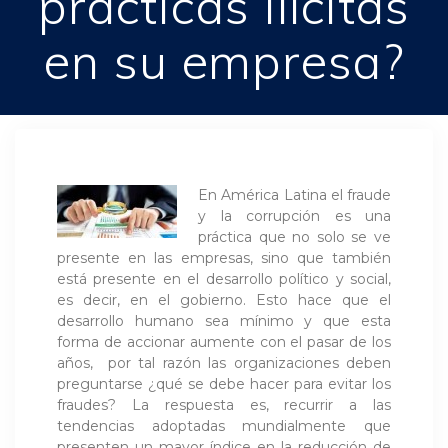
prácticas ilícitas
en su empresa?
En América Latina el fraude
y la corrupción es una
práctica que no solo se ve
presente en las empresas, sino que también
está presente en el desarrollo político y social,
es decir, en el gobierno. Esto hace que el
desarrollo humano sea mínimo y que esta
forma de accionar aumente con el pasar de los
años, por tal razón las organizaciones deben
preguntarse ¿qué se debe hacer para evitar los
fraudes? La respuesta es, recurrir a las
tendencias adoptadas mundialmente que
presenten un mayor índice en la reducción de