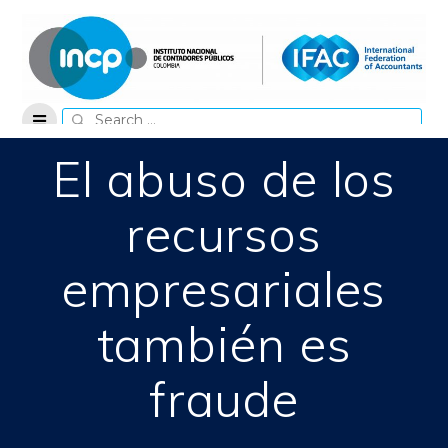
Skip
to
content
Search
for:
El abuso de los
recursos
empresariales
también es
fraude