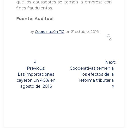
que los abusadores se tomen la empresa con
fines fraudulentos.
Fuente: Auditool
by
Coordinación TIC
on 21 octubre, 2016
0
Navegación
Next:
Next
de
Previous:
Cooperativas temen a
Previous
post:
Las importaciones
los efectos de la
post:
entradas
cayeron un 4.5% en
reforma tributaria
agosto del 2016