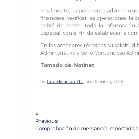
Finalmente, es pertinente advertir que
financiera, verificar las operaciones, la
habrá de remitir toda la información 
Especial, con el fin de establecer la co
En los anteriores términos su solicitud
Administrativo y de lo Contencioso Admin
Tomado de: Notinet
by
Coordinación TIC
on 26 enero, 2016
Navegación
de
Previous:
Previous
Comprobación de mercancía importada an
post: