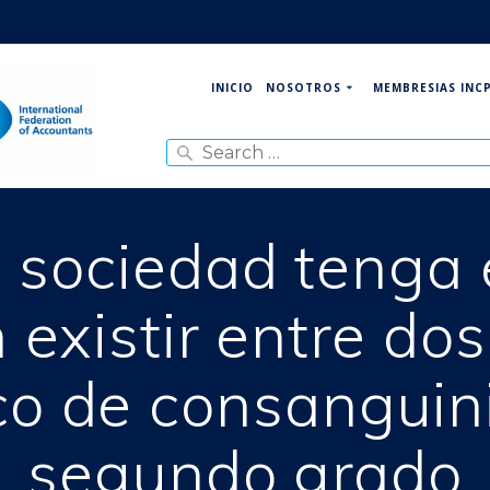
NOSOTROS
MEMBRESIAS INC
INICIO
Search
for:
 sociedad tenga e
 existir entre do
o de consanguini
segundo grado