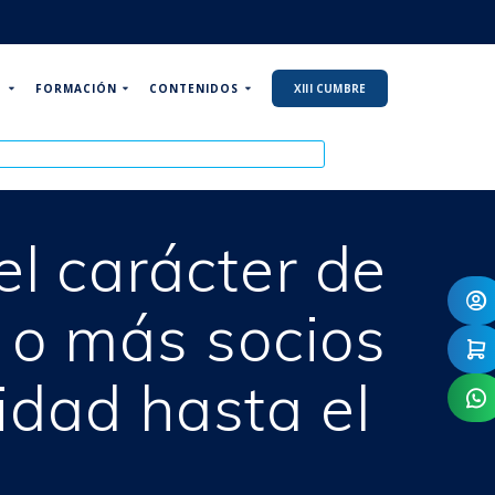
P
FORMACIÓN
CONTENIDOS
XIII CUMBRE
l carácter de
s o más socios
dad hasta el