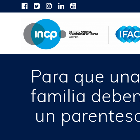
Skip
to
content
Para que una
familia deben
un parentesc