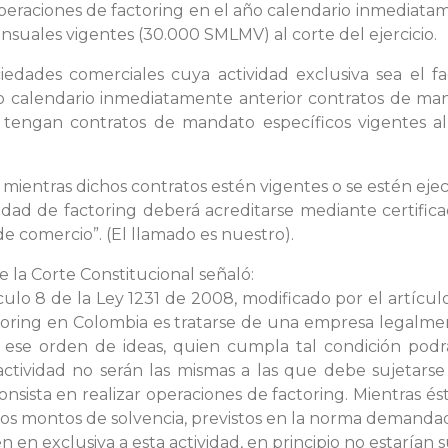
raciones de factoring en el año calendario inmediatamen
ensuales vigentes (30.000 SMLMV) al corte del ejercicio.
ciedades comerciales cuya actividad exclusiva sea el 
 calendario inmediatamente anterior contratos de man
e tengan contratos de mandato específicos vigentes al 
á mientras dichos contratos estén vigentes o se estén ej
vidad de factoring deberá acreditarse mediante certific
e comercio”. (El llamado es nuestro).
e la Corte Constitucional señaló:
culo 8 de la Ley 1231 de 2008, modificado por el artículo
ctoring en Colombia es tratarse de una empresa legalm
 ese orden de ideas, quien cumpla tal condición podr
a actividad no serán las mismas a las que debe sujeta
nsista en realizar operaciones de factoring. Mientras ést
los montos de solvencia, previstos en la norma demanda
 en exclusiva a esta actividad, en principio no estarían 