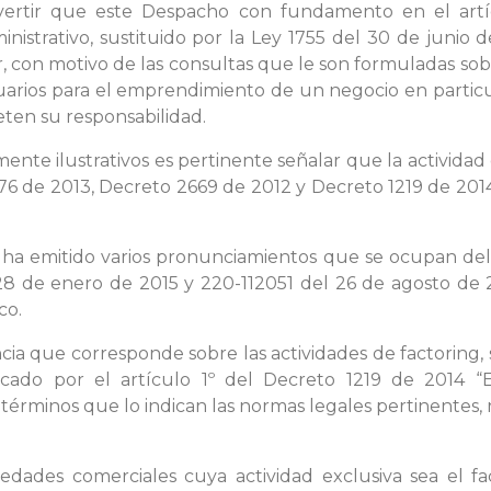
vertir que este Despacho con fundamento en el artí
nistrativo, sustituido por la Ley 1755 del 30 de junio
, con motivo de las consultas que le son formuladas so
usuarios para el emprendimiento de un negocio en particu
ten su responsabilidad.
ente ilustrativos es pertinente señalar que la activida
676 de 2013, Decreto 2669 de 2012 y Decreto 1219 de 201
ha emitido varios pronunciamientos que se ocupan del t
8 de enero de 2015 y 220-112051 del 26 de agosto de 
co.
ncia que corresponde sobre las actividades de factoring,
ado por el artículo 1º del Decreto 1219 de 2014 “Es
érminos que lo indican las normas legales pertinentes, 
ciedades comerciales cuya actividad exclusiva sea el 