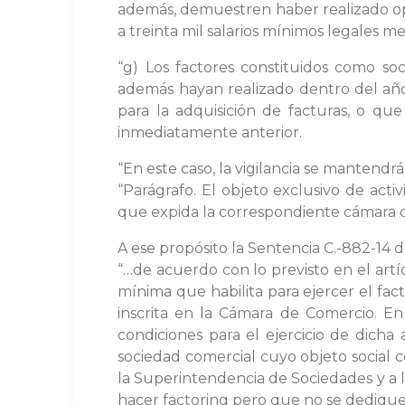
además, demuestren haber realizado ope
a treinta mil salarios mínimos legales m
“g) Los factores constituidos como so
además hayan realizado dentro del año
para la adquisición de facturas, o qu
inmediatamente anterior.
“En este caso, la vigilancia se mantendr
“Parágrafo. El objeto exclusivo de acti
que expida la correspondiente cámara d
A ese propósito la Sentencia C.-882-14 d
“…de acuerdo con lo previsto en el artí
mínima que habilita para ejercer el fa
inscrita en la Cámara de Comercio. En
condiciones para el ejercicio de dich
sociedad comercial cuyo objeto social co
la Superintendencia de Sociedades y a 
hacer factoring pero que no se dediquen