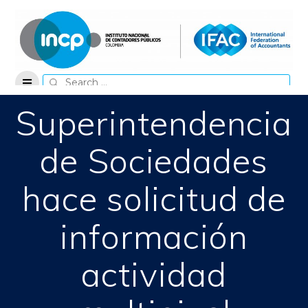
Skip
to
content
Search
for:
Superintendencia
de Sociedades
hace solicitud de
información
actividad