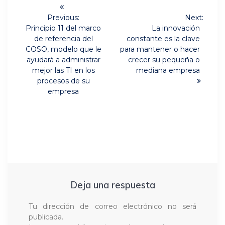
Navegación
de
Previous:
Next:
Previous
Next
Principio 11 del marco
La innovación
post:
post:
entradas
de referencia del
constante es la clave
COSO, modelo que le
para mantener o hacer
ayudará a administrar
crecer su pequeña o
mejor las TI en los
mediana empresa
procesos de su
empresa
Deja una respuesta
Tu dirección de correo electrónico no será
publicada.